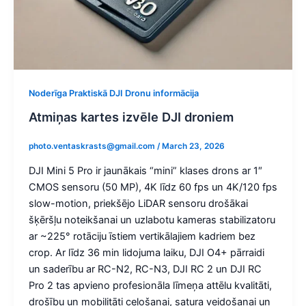
Noderīga Praktiskā DJI Dronu informācija
Atmiņas kartes izvēle DJI droniem
photo.ventaskrasts@gmail.com
/
March 23, 2026
DJI Mini 5 Pro ir jaunākais “mini” klases drons ar 1″
CMOS sensoru (50 MP), 4K līdz 60 fps un 4K/120 fps
slow-motion, priekšējo LiDAR sensoru drošākai
šķēršļu noteikšanai un uzlabotu kameras stabilizatoru
ar ~225° rotāciju īstiem vertikālajiem kadriem bez
crop. Ar līdz 36 min lidojuma laiku, DJI O4+ pārraidi
un saderību ar RC-N2, RC-N3, DJI RC 2 un DJI RC
Pro 2 tas apvieno profesionāla līmeņa attēlu kvalitāti,
drošību un mobilitāti ceļošanai, satura veidošanai un