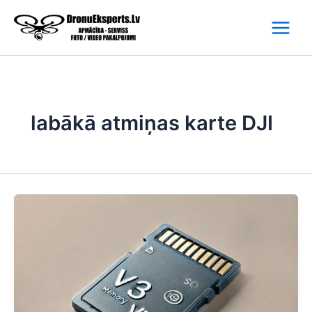
Skip
to
content
labākā atmiņas karte DJI