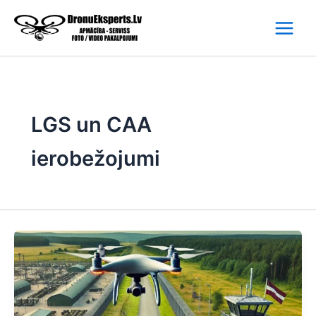
Skip
to
content
LGS un CAA
ierobežojumi