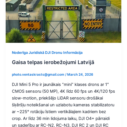
Noderīga Juridiskā DJI Dronu Informācija
Gaisa telpas ierobežojumi Latvijā
photo.ventaskrasts@gmail.com
/
March 24, 2026
DJI Mini 5 Pro ir jaunākais “mini” klases drons ar 1″
CMOS sensoru (50 MP), 4K līdz 60 fps un 4K/120 fps
slow-motion, priekšējo LiDAR sensoru drošākai
šķēršļu noteikšanai un uzlabotu kameras stabilizatoru
ar ~225° rotāciju īstiem vertikālajiem kadriem bez
crop. Ar līdz 36 min lidojuma laiku, DJI O4+ pārraidi
un saderību ar RC-N2, RC-N3, DJI RC 2 un DJI RC