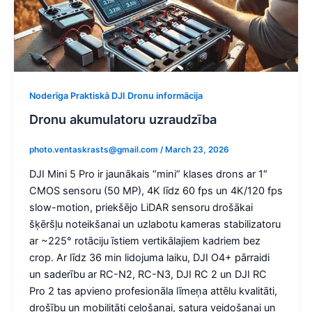
Noderīga Praktiskā DJI Dronu informācija
Dronu akumulatoru uzraudzība
photo.ventaskrasts@gmail.com
/
March 23, 2026
DJI Mini 5 Pro ir jaunākais “mini” klases drons ar 1″
CMOS sensoru (50 MP), 4K līdz 60 fps un 4K/120 fps
slow-motion, priekšējo LiDAR sensoru drošākai
šķēršļu noteikšanai un uzlabotu kameras stabilizatoru
ar ~225° rotāciju īstiem vertikālajiem kadriem bez
crop. Ar līdz 36 min lidojuma laiku, DJI O4+ pārraidi
un saderību ar RC-N2, RC-N3, DJI RC 2 un DJI RC
Pro 2 tas apvieno profesionāla līmeņa attēlu kvalitāti,
drošību un mobilitāti ceļošanai, satura veidošanai un