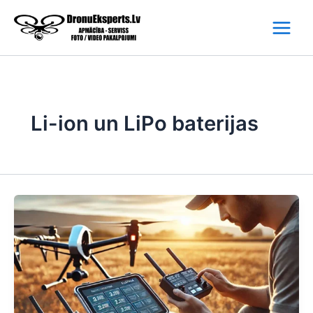
Skip
to
content
Li-ion un LiPo baterijas