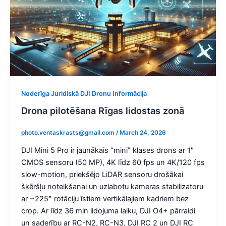
Noderīga Juridiskā DJI Dronu Informācija
Drona pilotēšana Rīgas lidostas zonā
photo.ventaskrasts@gmail.com
/
March 24, 2026
DJI Mini 5 Pro ir jaunākais “mini” klases drons ar 1″
CMOS sensoru (50 MP), 4K līdz 60 fps un 4K/120 fps
slow-motion, priekšējo LiDAR sensoru drošākai
šķēršļu noteikšanai un uzlabotu kameras stabilizatoru
ar ~225° rotāciju īstiem vertikālajiem kadriem bez
crop. Ar līdz 36 min lidojuma laiku, DJI O4+ pārraidi
un saderību ar RC-N2, RC-N3, DJI RC 2 un DJI RC