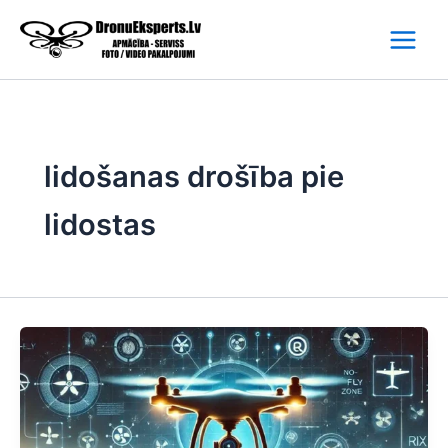
Skip
to
content
lidošanas drošība pie
lidostas