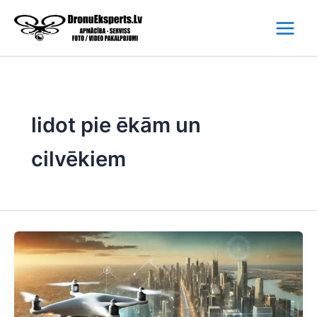
Skip
to
content
lidot pie ēkām un
cilvēkiem