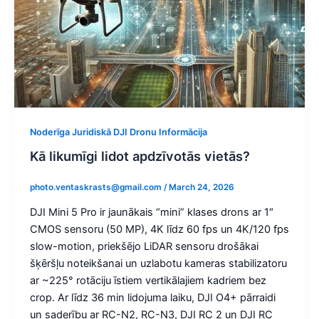
Noderīga Juridiskā DJI Dronu Informācija
Kā likumīgi lidot apdzīvotās vietās?
photo.ventaskrasts@gmail.com
/
March 24, 2026
DJI Mini 5 Pro ir jaunākais “mini” klases drons ar 1″
CMOS sensoru (50 MP), 4K līdz 60 fps un 4K/120 fps
slow-motion, priekšējo LiDAR sensoru drošākai
šķēršļu noteikšanai un uzlabotu kameras stabilizatoru
ar ~225° rotāciju īstiem vertikālajiem kadriem bez
crop. Ar līdz 36 min lidojuma laiku, DJI O4+ pārraidi
un saderību ar RC-N2, RC-N3, DJI RC 2 un DJI RC