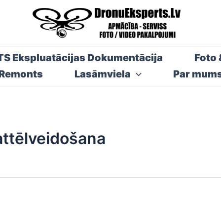
TS Ekspluatācijas Dokumentācija
Foto 
 Remonts
Lasāmviela
Par mum
attēlveidošana