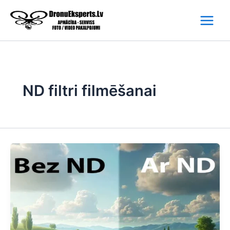
Skip
to
content
ND filtri filmēšanai