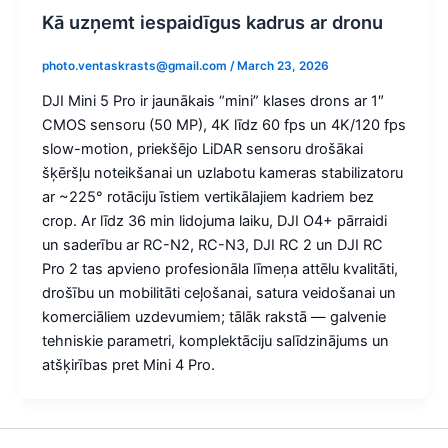
Kā uzņemt iespaidīgus kadrus ar dronu
photo.ventaskrasts@gmail.com
/
March 23, 2026
DJI Mini 5 Pro ir jaunākais “mini” klases drons ar 1″
CMOS sensoru (50 MP), 4K līdz 60 fps un 4K/120 fps
slow-motion, priekšējo LiDAR sensoru drošākai
šķēršļu noteikšanai un uzlabotu kameras stabilizatoru
ar ~225° rotāciju īstiem vertikālajiem kadriem bez
crop. Ar līdz 36 min lidojuma laiku, DJI O4+ pārraidi
un saderību ar RC-N2, RC-N3, DJI RC 2 un DJI RC
Pro 2 tas apvieno profesionāla līmeņa attēlu kvalitāti,
drošību un mobilitāti ceļošanai, satura veidošanai un
komerciāliem uzdevumiem; tālāk rakstā — galvenie
tehniskie parametri, komplektāciju salīdzinājums un
atšķirības pret Mini 4 Pro.