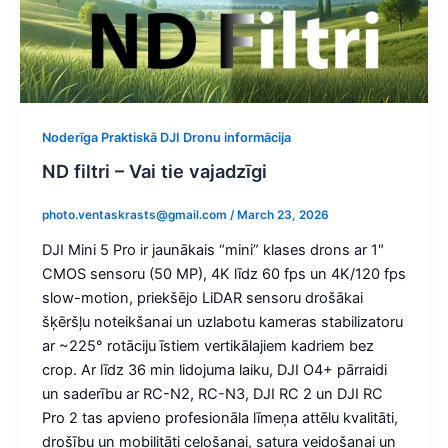
Noderīga Praktiskā DJI Dronu informācija
ND filtri – Vai tie vajadzīgi
photo.ventaskrasts@gmail.com
/
March 23, 2026
DJI Mini 5 Pro ir jaunākais “mini” klases drons ar 1″
CMOS sensoru (50 MP), 4K līdz 60 fps un 4K/120 fps
slow-motion, priekšējo LiDAR sensoru drošākai
šķēršļu noteikšanai un uzlabotu kameras stabilizatoru
ar ~225° rotāciju īstiem vertikālajiem kadriem bez
crop. Ar līdz 36 min lidojuma laiku, DJI O4+ pārraidi
un saderību ar RC-N2, RC-N3, DJI RC 2 un DJI RC
Pro 2 tas apvieno profesionāla līmeņa attēlu kvalitāti,
drošību un mobilitāti ceļošanai, satura veidošanai un