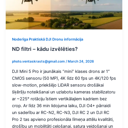
Noderīga Praktiskā DJI Dronu informācija
ND filtri – kādu izvēlēties?
photo.ventaskrasts@gmail.com
/
March 24, 2026
DJI Mini 5 Pro ir jaunākais “mini” klases drons ar 1″
CMOS sensoru (50 MP), 4K līdz 60 fps un 4K/120 fps
slow-motion, priekšējo LiDAR sensoru drošākai
šķēršļu noteikšanai un uzlabotu kameras stabilizatoru
ar ~225° rotāciju īstiem vertikālajiem kadriem bez
crop. Ar līdz 36 min lidojuma laiku, DJI O4+ pārraidi
un saderību ar RC-N2, RC-N3, DJI RC 2 un DJI RC
Pro 2 tas apvieno profesionāla līmeņa attēlu kvalitāti,
drošību un mobilitāti ceļošanai, satura veidošanai un