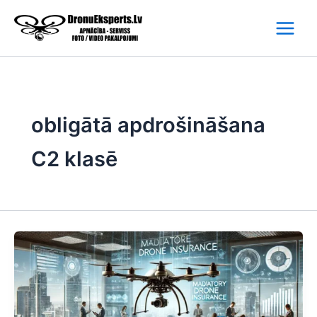
Skip
to
content
obligātā apdrošināšana
C2 klasē