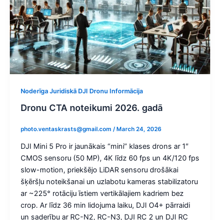
Noderīga Juridiskā DJI Dronu Informācija
Dronu CTA noteikumi 2026. gadā
photo.ventaskrasts@gmail.com
/
March 24, 2026
DJI Mini 5 Pro ir jaunākais “mini” klases drons ar 1″
CMOS sensoru (50 MP), 4K līdz 60 fps un 4K/120 fps
slow-motion, priekšējo LiDAR sensoru drošākai
šķēršļu noteikšanai un uzlabotu kameras stabilizatoru
ar ~225° rotāciju īstiem vertikālajiem kadriem bez
crop. Ar līdz 36 min lidojuma laiku, DJI O4+ pārraidi
un saderību ar RC-N2, RC-N3, DJI RC 2 un DJI RC