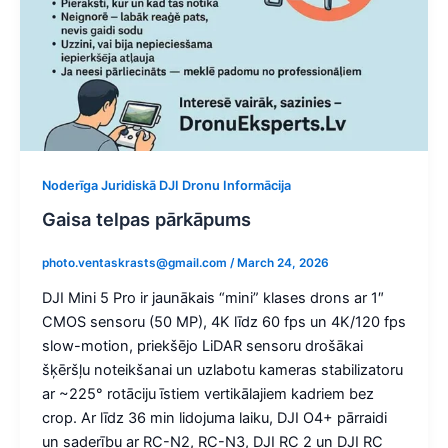
Noderīga Juridiskā DJI Dronu Informācija
Gaisa telpas pārkāpums
photo.ventaskrasts@gmail.com
/
March 24, 2026
DJI Mini 5 Pro ir jaunākais “mini” klases drons ar 1″
CMOS sensoru (50 MP), 4K līdz 60 fps un 4K/120 fps
slow-motion, priekšējo LiDAR sensoru drošākai
šķēršļu noteikšanai un uzlabotu kameras stabilizatoru
ar ~225° rotāciju īstiem vertikālajiem kadriem bez
crop. Ar līdz 36 min lidojuma laiku, DJI O4+ pārraidi
un saderību ar RC-N2, RC-N3, DJI RC 2 un DJI RC