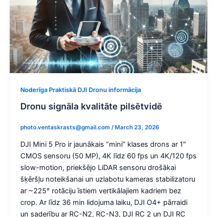
Noderīga Praktiskā DJI Dronu informācija
Dronu signāla kvalitāte pilsētvidē
photo.ventaskrasts@gmail.com
/
March 23, 2026
DJI Mini 5 Pro ir jaunākais “mini” klases drons ar 1″
CMOS sensoru (50 MP), 4K līdz 60 fps un 4K/120 fps
slow-motion, priekšējo LiDAR sensoru drošākai
šķēršļu noteikšanai un uzlabotu kameras stabilizatoru
ar ~225° rotāciju īstiem vertikālajiem kadriem bez
crop. Ar līdz 36 min lidojuma laiku, DJI O4+ pārraidi
un saderību ar RC-N2, RC-N3, DJI RC 2 un DJI RC