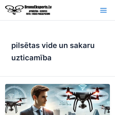
Skip
to
content
pilsētas vide un sakaru
uzticamība