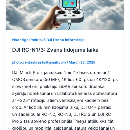
Noderīga Praktiskā DJI Dronu informācija
DJI RC-N1/3: Zvans lidojuma laikā
photo.ventaskrasts@gmail.com
/
March 23, 2026
DJI Mini 5 Pro ir jaunākais “mini” klases drons ar 1″
CMOS sensoru (50 MP), 4K līdz 60 fps un 4K/120 fps
slow-motion, priekšējo LiDAR sensoru drošākai
šķēršļu noteikšanai un uzlabotu kameras stabilizatoru
ar ~225° rotāciju īstiem vertikālajiem kadriem bez
crop. Ar līdz 36 min lidojuma laiku, DJI O4+ pārraidi
un saderību ar RC-N2, RC-N3, DJI RC 2 un DJI RC
Pro 2 tas apvieno profesionāla līmeņa attēlu kvalitāti,
drošību un mobilitāti ceļošanai, satura veidošanai un