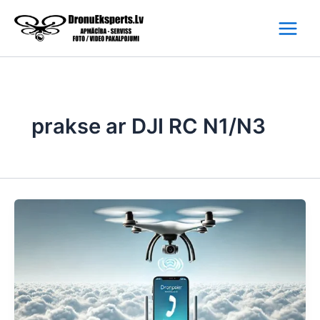
Skip
to
content
prakse ar DJI RC N1/N3