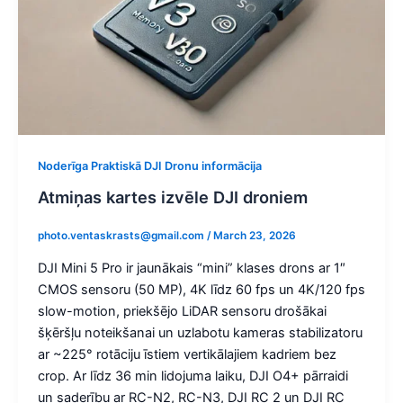
Noderīga Praktiskā DJI Dronu informācija
Atmiņas kartes izvēle DJI droniem
photo.ventaskrasts@gmail.com
/
March 23, 2026
DJI Mini 5 Pro ir jaunākais “mini” klases drons ar 1″
CMOS sensoru (50 MP), 4K līdz 60 fps un 4K/120 fps
slow-motion, priekšējo LiDAR sensoru drošākai
šķēršļu noteikšanai un uzlabotu kameras stabilizatoru
ar ~225° rotāciju īstiem vertikālajiem kadriem bez
crop. Ar līdz 36 min lidojuma laiku, DJI O4+ pārraidi
un saderību ar RC-N2, RC-N3, DJI RC 2 un DJI RC