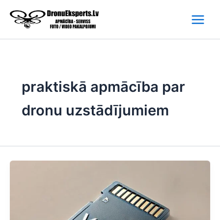
Skip
to
content
praktiskā apmācība par
dronu uzstādījumiem