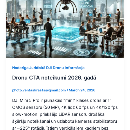
Noderīga Juridiskā DJI Dronu Informācija
Dronu CTA noteikumi 2026. gadā
photo.ventaskrasts@gmail.com
/
March 24, 2026
DJI Mini 5 Pro ir jaunākais “mini” klases drons ar 1″
CMOS sensoru (50 MP), 4K līdz 60 fps un 4K/120 fps
slow-motion, priekšējo LiDAR sensoru drošākai
šķēršļu noteikšanai un uzlabotu kameras stabilizatoru
ar ~225° rotāciju īstiem vertikālajiem kadriem bez