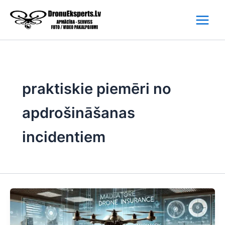
Skip
to
content
praktiskie piemēri no
apdrošināšanas
incidentiem