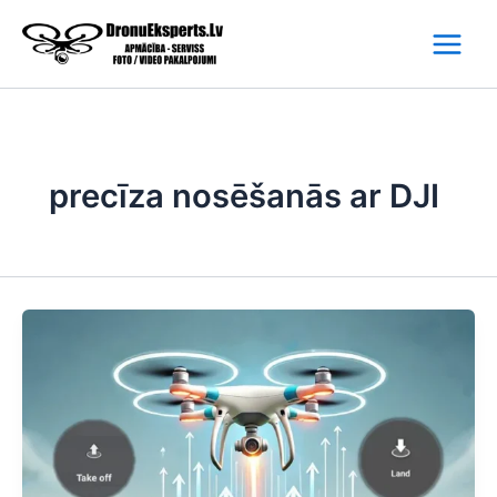
Skip
to
content
precīza nosēšanās ar DJI