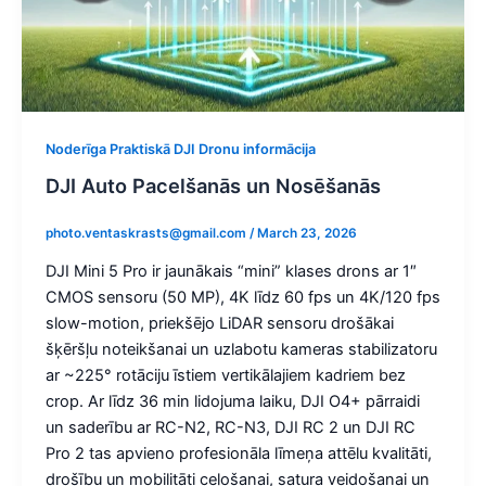
Noderīga Praktiskā DJI Dronu informācija
DJI Auto Pacelšanās un Nosēšanās
photo.ventaskrasts@gmail.com
/
March 23, 2026
DJI Mini 5 Pro ir jaunākais “mini” klases drons ar 1″
CMOS sensoru (50 MP), 4K līdz 60 fps un 4K/120 fps
slow-motion, priekšējo LiDAR sensoru drošākai
šķēršļu noteikšanai un uzlabotu kameras stabilizatoru
ar ~225° rotāciju īstiem vertikālajiem kadriem bez
crop. Ar līdz 36 min lidojuma laiku, DJI O4+ pārraidi
un saderību ar RC-N2, RC-N3, DJI RC 2 un DJI RC
Pro 2 tas apvieno profesionāla līmeņa attēlu kvalitāti,
drošību un mobilitāti ceļošanai, satura veidošanai un