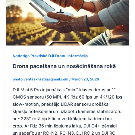
Noderīga Praktiskā DJI Dronu informācija
Drona pacelšana un nosēdināšana rokā
photo.ventaskrasts@gmail.com
/
March 23, 2026
DJI Mini 5 Pro ir jaunākais “mini” klases drons ar 1″
CMOS sensoru (50 MP), 4K līdz 60 fps un 4K/120 fps
slow-motion, priekšējo LiDAR sensoru drošākai
šķēršļu noteikšanai un uzlabotu kameras stabilizatoru
ar ~225° rotāciju īstiem vertikālajiem kadriem bez
crop. Ar līdz 36 min lidojuma laiku, DJI O4+ pārraidi
un saderību ar RC-N2, RC-N3, DJI RC 2 un DJI RC