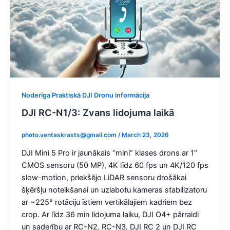
Noderīga Praktiskā DJI Dronu informācija
DJI RC-N1/3: Zvans lidojuma laikā
photo.ventaskrasts@gmail.com
/
March 23, 2026
DJI Mini 5 Pro ir jaunākais “mini” klases drons ar 1″
CMOS sensoru (50 MP), 4K līdz 60 fps un 4K/120 fps
slow-motion, priekšējo LiDAR sensoru drošākai
šķēršļu noteikšanai un uzlabotu kameras stabilizatoru
ar ~225° rotāciju īstiem vertikālajiem kadriem bez
crop. Ar līdz 36 min lidojuma laiku, DJI O4+ pārraidi
un saderību ar RC-N2, RC-N3, DJI RC 2 un DJI RC