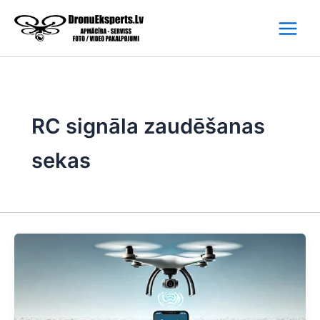
Skip
to
content
RC signāla zaudēšanas
sekas