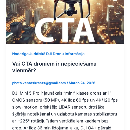
Noderīga Juridiskā DJI Dronu Informācija
Vai CTA droniem ir nepieciešama
vienmēr?
photo.ventaskrasts@gmail.com
/
March 24, 2026
DJI Mini 5 Pro ir jaunākais “mini” klases drons ar 1″
CMOS sensoru (50 MP), 4K līdz 60 fps un 4K/120 fps
slow-motion, priekšējo LiDAR sensoru drošākai
šķēršļu noteikšanai un uzlabotu kameras stabilizatoru
ar ~225° rotāciju īstiem vertikālajiem kadriem bez
crop. Ar līdz 36 min lidojuma laiku, DJI O4+ pārraidi