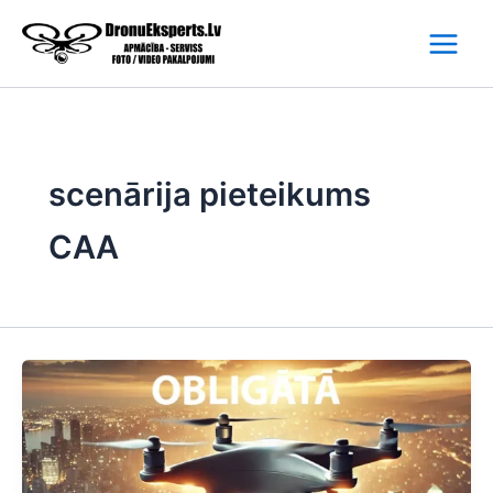
Skip
to
content
scenārija pieteikums
CAA