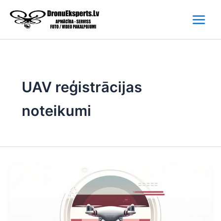
Skip
to
content
UAV reģistrācijas
noteikumi