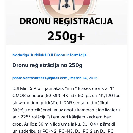
Noderīga Juridiskā DJI Dronu Informācija
Dronu reģistrācija no 250g
photo.ventaskrasts@gmail.com
/
March 24, 2026
DJI Mini 5 Pro ir jaunākais “mini” klases drons ar 1″
CMOS sensoru (50 MP), 4K līdz 60 fps un 4K/120 fps
slow-motion, priekšējo LiDAR sensoru drošākai
šķēršļu noteikšanai un uzlabotu kameras stabilizatoru
ar ~225° rotāciju īstiem vertikālajiem kadriem bez
crop. Ar līdz 36 min lidojuma laiku, DJI O4+ pārraidi
un saderību ar RC-N2, RC-N3, DJI RC 2 un DJI RC