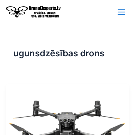
Skip
to
content
ugunsdzēsības drons