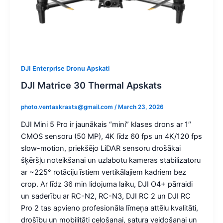
DJI Enterprise Dronu Apskati
DJI Matrice 30 Thermal Apskats
photo.ventaskrasts@gmail.com
/
March 23, 2026
DJI Mini 5 Pro ir jaunākais “mini” klases drons ar 1″
CMOS sensoru (50 MP), 4K līdz 60 fps un 4K/120 fps
slow-motion, priekšējo LiDAR sensoru drošākai
šķēršļu noteikšanai un uzlabotu kameras stabilizatoru
ar ~225° rotāciju īstiem vertikālajiem kadriem bez
crop. Ar līdz 36 min lidojuma laiku, DJI O4+ pārraidi
un saderību ar RC-N2, RC-N3, DJI RC 2 un DJI RC
Pro 2 tas apvieno profesionāla līmeņa attēlu kvalitāti,
drošību un mobilitāti ceļošanai, satura veidošanai un