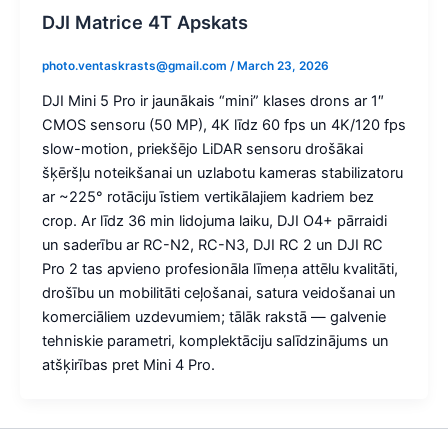
DJI Matrice 4T Apskats
photo.ventaskrasts@gmail.com
/
March 23, 2026
DJI Mini 5 Pro ir jaunākais “mini” klases drons ar 1″
CMOS sensoru (50 MP), 4K līdz 60 fps un 4K/120 fps
slow-motion, priekšējo LiDAR sensoru drošākai
šķēršļu noteikšanai un uzlabotu kameras stabilizatoru
ar ~225° rotāciju īstiem vertikālajiem kadriem bez
crop. Ar līdz 36 min lidojuma laiku, DJI O4+ pārraidi
un saderību ar RC-N2, RC-N3, DJI RC 2 un DJI RC
Pro 2 tas apvieno profesionāla līmeņa attēlu kvalitāti,
drošību un mobilitāti ceļošanai, satura veidošanai un
komerciāliem uzdevumiem; tālāk rakstā — galvenie
tehniskie parametri, komplektāciju salīdzinājums un
atšķirības pret Mini 4 Pro.