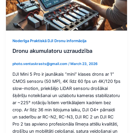
Noderīga Praktiskā DJI Dronu informācija
Dronu akumulatoru uzraudzība
photo.ventaskrasts@gmail.com
/
March 23, 2026
DJI Mini 5 Pro ir jaunākais “mini” klases drons ar 1″
CMOS sensoru (50 MP), 4K līdz 60 fps un 4K/120 fps
slow-motion, priekšējo LiDAR sensoru drošākai
šķēršļu noteikšanai un uzlabotu kameras stabilizatoru
ar ~225° rotāciju īstiem vertikālajiem kadriem bez
crop. Ar līdz 36 min lidojuma laiku, DJI O4+ pārraidi
un saderību ar RC-N2, RC-N3, DJI RC 2 un DJI RC
Pro 2 tas apvieno profesionāla līmeņa attēlu kvalitāti,
drošību un mobilitāti ceļošanai, satura veidošanai un