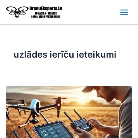
Skip
to
content
uzlādes ierīču ieteikumi