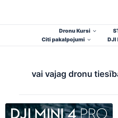
Skip
to
content
Dronu Kursi
S
Citi pakalpojumi
DJI
vai vajag dronu tiesī