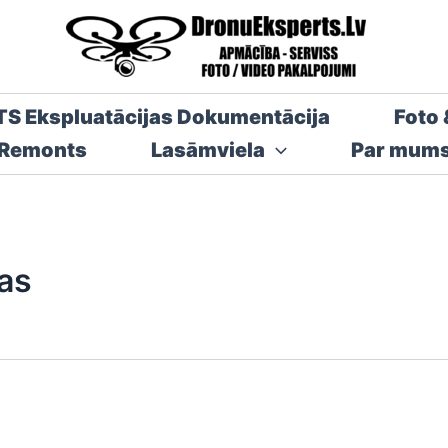
TS Ekspluatācijas Dokumentācija
Foto 
 Remonts
Lasāmviela
Par mum
bas