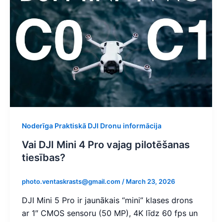
Noderīga Praktiskā DJI Dronu informācija
Vai DJI Mini 4 Pro vajag pilotēšanas
tiesības?​
photo.ventaskrasts@gmail.com
/
March 23, 2026
DJI Mini 5 Pro ir jaunākais “mini” klases drons
ar 1″ CMOS sensoru (50 MP), 4K līdz 60 fps un