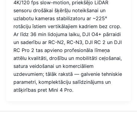
4K/120 fps slow-motion, priekšējo LiDAR
sensoru drošākai šķēršļu noteikšanai un
uzlabotu kameras stabilizatoru ar ~225°
rotāciju īstiem vertikālajiem kadriem bez crop.
Ar līdz 36 min lidojuma laiku, DJI O4+ pārraidi
un saderību ar RC-N2, RC-N3, DJI RC 2 un DJI
RC Pro 2 tas apvieno profesionāla līmeņa
attēlu kvalitāti, drošību un mobilitāti ceļošanai,
satura veidošanai un komerciāliem
uzdevumiem; tālāk rakstā — galvenie tehniskie
parametri, komplektāciju salīdzinājums un
atšķirības pret Mini 4 Pro.