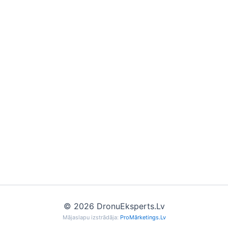
© 2026 DronuEksperts.Lv
Mājaslapu izstrādāja:
ProMārketings.Lv