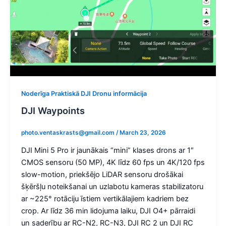
Noderīga Praktiskā DJI Dronu informācija
DJI Waypoints
photo.ventaskrasts@gmail.com
/
March 23, 2026
DJI Mini 5 Pro ir jaunākais “mini” klases drons ar 1″
CMOS sensoru (50 MP), 4K līdz 60 fps un 4K/120 fps
slow-motion, priekšējo LiDAR sensoru drošākai
šķēršļu noteikšanai un uzlabotu kameras stabilizatoru
ar ~225° rotāciju īstiem vertikālajiem kadriem bez
crop. Ar līdz 36 min lidojuma laiku, DJI O4+ pārraidi
un saderību ar RC-N2, RC-N3, DJI RC 2 un DJI RC