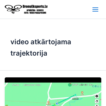
Skip
to
content
video atkārtojama
trajektorija