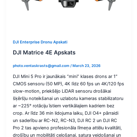
DJI Enterprise Dronu Apskati
DJI Matrice 4E Apskats
photo.ventaskrasts@gmail.com
/
March 23, 2026
DJI Mini 5 Pro ir jaunākais “mini” klases drons ar 1″
CMOS sensoru (50 MP), 4K līdz 60 fps un 4K/120 fps
slow-motion, priekšējo LiDAR sensoru drošākai
šķēršļu noteikšanai un uzlabotu kameras stabilizatoru
ar ~225° rotāciju īstiem vertikālajiem kadriem bez
crop. Ar līdz 36 min lidojuma laiku, DJI O4+ pārraidi
un saderību ar RC-N2, RC-N3, DJI RC 2 un DJI RC
Pro 2 tas apvieno profesionāla līmeņa attēlu kvalitāti,
drošību un mobilitāti ceļošanai, satura veidošanai un