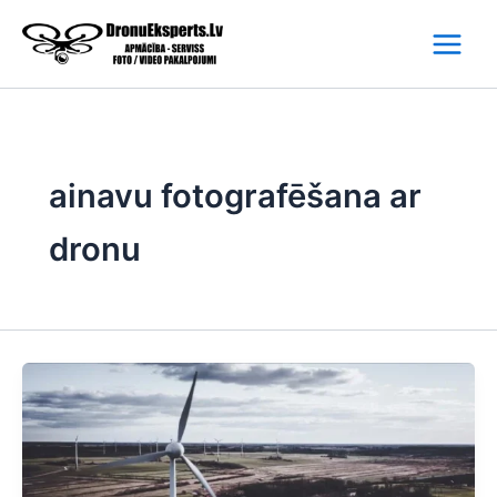
Skip
to
content
ainavu fotografēšana ar
dronu