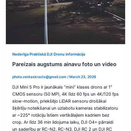
Noderīga Praktiskā DJI Dronu informācija
Pareizais augstums ainavu foto un video
photo.ventaskrasts@gmail.com
/
March 23, 2026
DJI Mini 5 Pro ir jaunākais “mini” klases drons ar 1″
CMOS sensoru (50 MP), 4K līdz 60 fps un 4K/120 fps
slow-motion, priekšējo LiDAR sensoru drošākai
šķēršļu noteikšanai un uzlabotu kameras stabilizatoru
ar ~225° rotāciju īstiem vertikālajiem kadriem bez
crop. Ar līdz 36 min lidojuma laiku, DJI O4+ pārraidi
un saderību ar RC-N2, RC-N3, DJI RC 2 un DJI RC