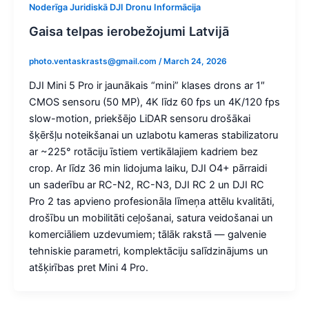
Noderīga Juridiskā DJI Dronu Informācija
Gaisa telpas ierobežojumi Latvijā
photo.ventaskrasts@gmail.com
/
March 24, 2026
DJI Mini 5 Pro ir jaunākais “mini” klases drons ar 1″
CMOS sensoru (50 MP), 4K līdz 60 fps un 4K/120 fps
slow-motion, priekšējo LiDAR sensoru drošākai
šķēršļu noteikšanai un uzlabotu kameras stabilizatoru
ar ~225° rotāciju īstiem vertikālajiem kadriem bez
crop. Ar līdz 36 min lidojuma laiku, DJI O4+ pārraidi
un saderību ar RC-N2, RC-N3, DJI RC 2 un DJI RC
Pro 2 tas apvieno profesionāla līmeņa attēlu kvalitāti,
drošību un mobilitāti ceļošanai, satura veidošanai un
komerciāliem uzdevumiem; tālāk rakstā — galvenie
tehniskie parametri, komplektāciju salīdzinājums un
atšķirības pret Mini 4 Pro.