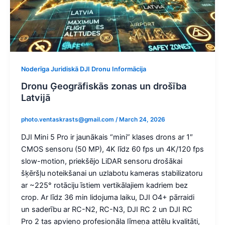
Noderīga Juridiskā DJI Dronu Informācija
Dronu Ģeogrāfiskās zonas un drošība
Latvijā
photo.ventaskrasts@gmail.com
/
March 24, 2026
DJI Mini 5 Pro ir jaunākais “mini” klases drons ar 1″
CMOS sensoru (50 MP), 4K līdz 60 fps un 4K/120 fps
slow-motion, priekšējo LiDAR sensoru drošākai
šķēršļu noteikšanai un uzlabotu kameras stabilizatoru
ar ~225° rotāciju īstiem vertikālajiem kadriem bez
crop. Ar līdz 36 min lidojuma laiku, DJI O4+ pārraidi
un saderību ar RC-N2, RC-N3, DJI RC 2 un DJI RC
Pro 2 tas apvieno profesionāla līmeņa attēlu kvalitāti,