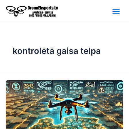
Skip
to
content
kontrolētā gaisa telpa