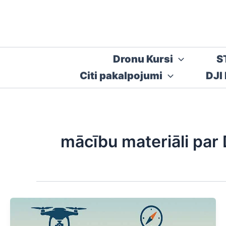
Skip
to
content
Dronu Kursi
S
Citi pakalpojumi
DJI
mācību materiāli par