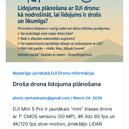
Noderīga Juridiskā DJI Dronu Informācija
Droša drona lidojuma plānošana
photo.ventaskrasts@gmail.com
/
March 24, 2026
DJI Mini 5 Pro ir jaunākais “mini” klases drons
ar 1″ CMOS sensoru (50 MP), 4K līdz 60 fps un
4K/120 fps slow-motion, priekšējo LiDAR