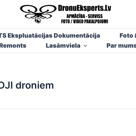
TS Ekspluatācijas Dokumentācija
Foto 
 Remonts
Lasāmviela
Par mum
 DJI droniem