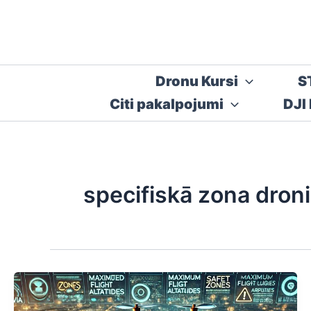
Skip
to
content
Dronu Kursi
S
Citi pakalpojumi
DJI
specifiskā zona dron