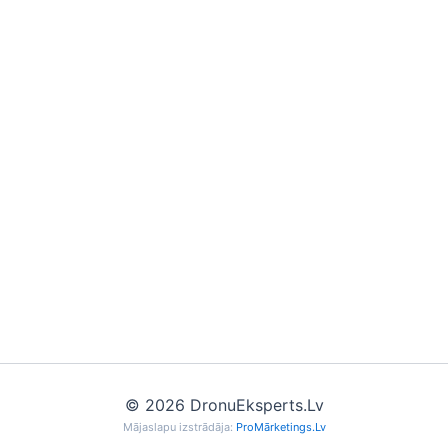
© 2026 DronuEksperts.Lv
Mājaslapu izstrādāja:
ProMārketings.Lv