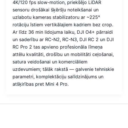
4K/120 fps slow-motion, priekšējo LiDAR
sensoru drošākai šķēršļu noteikšanai un
uzlabotu kameras stabilizatoru ar ~225°
rotāciju īstiem vertikālajiem kadriem bez crop.
Ar līdz 36 min lidojuma laiku, DJI O4+ pārraidi
un saderību ar RC-N2, RC-N3, DJI RC 2 un DJI
RC Pro 2 tas apvieno profesionāla līmeņa
attēlu kvalitāti, drošību un mobilitāti ceļošanai,
satura veidošanai un komerciāliem
uzdevumiem; tālāk rakstā — galvenie tehniskie
parametri, komplektāciju salīdzinājums un
atšķirības pret Mini 4 Pro.