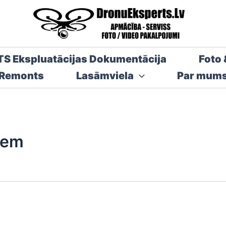
TS Ekspluatācijas Dokumentācija
Foto 
 Remonts
Lasāmviela
Par mum
iem