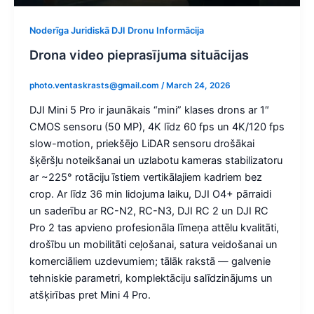
Noderīga Juridiskā DJI Dronu Informācija
Drona video pieprasījuma situācijas
photo.ventaskrasts@gmail.com
/
March 24, 2026
DJI Mini 5 Pro ir jaunākais “mini” klases drons ar 1″
CMOS sensoru (50 MP), 4K līdz 60 fps un 4K/120 fps
slow-motion, priekšējo LiDAR sensoru drošākai
šķēršļu noteikšanai un uzlabotu kameras stabilizatoru
ar ~225° rotāciju īstiem vertikālajiem kadriem bez
crop. Ar līdz 36 min lidojuma laiku, DJI O4+ pārraidi
un saderību ar RC-N2, RC-N3, DJI RC 2 un DJI RC
Pro 2 tas apvieno profesionāla līmeņa attēlu kvalitāti,
drošību un mobilitāti ceļošanai, satura veidošanai un
komerciāliem uzdevumiem; tālāk rakstā — galvenie
tehniskie parametri, komplektāciju salīdzinājums un
atšķirības pret Mini 4 Pro.