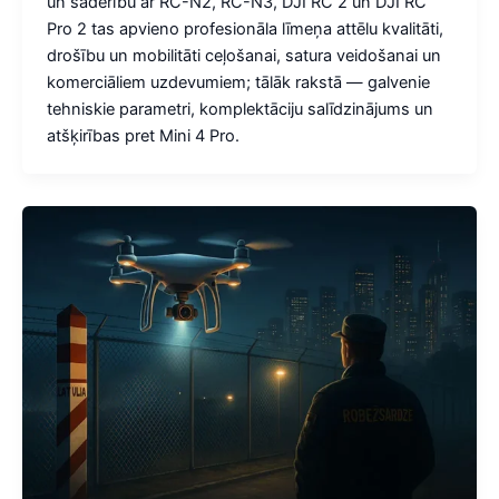
un saderību ar RC-N2, RC-N3, DJI RC 2 un DJI RC
Pro 2 tas apvieno profesionāla līmeņa attēlu kvalitāti,
drošību un mobilitāti ceļošanai, satura veidošanai un
komerciāliem uzdevumiem; tālāk rakstā — galvenie
tehniskie parametri, komplektāciju salīdzinājums un
atšķirības pret Mini 4 Pro.