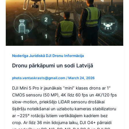
Noderīga Juridiskā DJI Dronu Informācija
Dronu pārkāpumi un sodi Latvijā
photo.ventaskrasts@gmail.com
/
March 24, 2026
DJI Mini 5 Pro ir jaunākais “mini” klases drons ar 1″
CMOS sensoru (50 MP), 4K līdz 60 fps un 4K/120 fps
slow-motion, priekšējo LiDAR sensoru drošākai
šķēršļu noteikšanai un uzlabotu kameras stabilizatoru
ar ~225° rotāciju īstiem vertikālajiem kadriem bez
crop. Ar līdz 36 min lidojuma laiku, DJI O4+ pārraidi