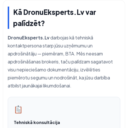
Kā DronuEksperts.Lv var
palīdzēt?
DronuEksperts.Lv
darbojas kā tehniskā
kontaktpersona starp jūsu uzņēmumu un
apdrošinātāju — piemēram, BTA. Mēs neesam
apdrošināšanas brokeris, taču palīdzam sagatavot
visu nepieciešamo dokumentāciju, izvēlēties
piemērotu segumu un nodrošināt, ka jūsu darbība
atbilst jaunākajai likumdošanai.
Tehniskā konsultācija