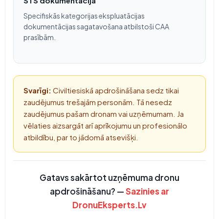
STS dokumentācija
Specifiskās kategorijas ekspluatācijas
dokumentācijas sagatavošana atbilstoši CAA
prasībām.
Svarīgi:
Civiltiesiskā apdrošināšana sedz tikai
zaudējumus trešajām personām. Tā nesedz
zaudējumus pašam dronam vai uzņēmumam. Ja
vēlaties aizsargāt arī aprīkojumu un profesionālo
atbildību, par to jādomā atsevišķi.
Gatavs sakārtot uzņēmuma dronu
apdrošināšanu? —
Sazinies ar
DronuEksperts.Lv