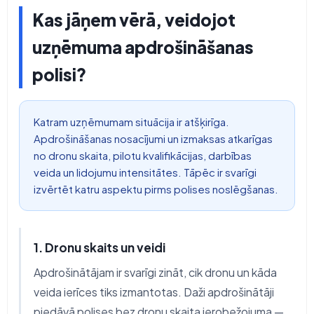
Kas jāņem vērā, veidojot
uzņēmuma apdrošināšanas
polisi?
Katram uzņēmumam situācija ir atšķirīga.
Apdrošināšanas nosacījumi un izmaksas atkarīgas
no dronu skaita, pilotu kvalifikācijas, darbības
veida un lidojumu intensitātes. Tāpēc ir svarīgi
izvērtēt katru aspektu pirms polises noslēgšanas.
1. Dronu skaits un veidi
Apdrošinātājam ir svarīgi zināt, cik dronu un kāda
veida ierīces tiks izmantotas. Daži apdrošinātāji
piedāvā polises bez dronu skaita ierobežojuma —