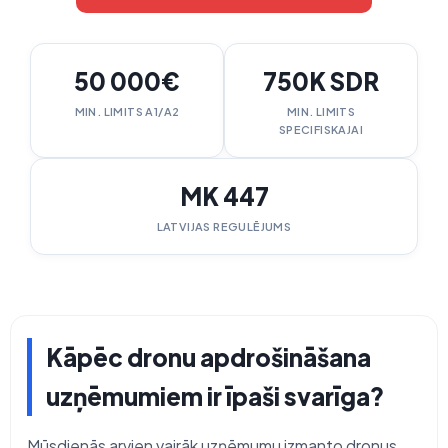
50 000€
750K SDR
MIN. LIMITS A1/A2
MIN. LIMITS
SPECIFISKAJAI
MK 447
LATVIJAS REGULĒJUMS
Kāpēc dronu apdrošināšana
uzņēmumiem ir īpaši svarīga?
Mūsdienās arvien vairāk uzņēmumu izmanto dronus