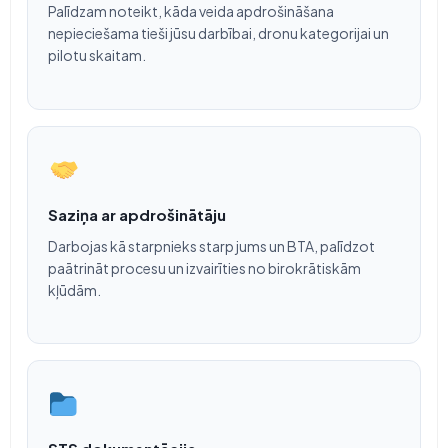
Palīdzam noteikt, kāda veida apdrošināšana
nepieciešama tieši jūsu darbībai, dronu kategorijai un
pilotu skaitam.
Saziņa ar apdrošinātāju
Darbojas kā starpnieks starp jums un BTA, palīdzot
paātrināt procesu un izvairīties no birokrātiskām
kļūdām.