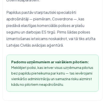
Papildus pastāv starptautiski specializēti
apdrošinātāji — piemēram, Coverdrone —, kas
piedāvā elastīgas komerciālās polises ar plašu
segumu un darbojas ES tirgū. Pirms šādas polises
izmantošanas ieteicams noskaidrot, vai tā tiks atzīta
Latvijas Civilās aviācijas aģentūrā.
Padoms uzņēmumiem ar vairākiem pilotiem:
Meklējiet polisi, kas ietver visus uzņēmuma pilotus
bez papildu pieteikuma par katru — tas ievērojami
vienkāršo administrāciju un samazina risku aizmirst
kādu no pilotiem neapdrošinātu.