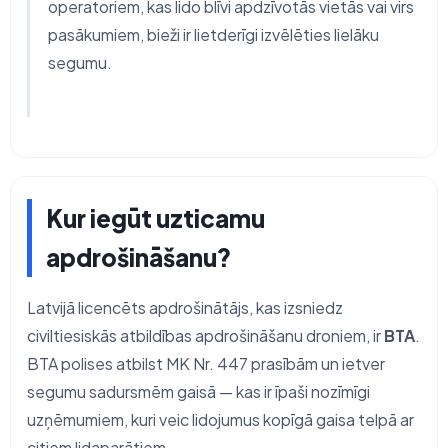
operatoriem, kas lido blīvi apdzīvotās vietās vai virs
pasākumiem, bieži ir lietderīgi izvēlēties lielāku
segumu.
Kur iegūt uzticamu
apdrošināšanu?
Latvijā licencēts apdrošinātājs, kas izsniedz
civiltiesiskās atbildības apdrošināšanu droniem, ir
BTA
.
BTA polises atbilst MK Nr. 447 prasībām un ietver
segumu sadursmēm gaisā — kas ir īpaši nozīmīgi
uzņēmumiem, kuri veic lidojumus kopīgā gaisa telpā ar
citiem lidaparātiem.