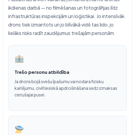
ikdienas darbā — no filmēšanas un fotogrāfijas līdz
infrastruktūras inspekcijām un loģistikai. Jo intensīvāk
drons tiek izmantots un jo blīvākā vidē tas lido, jo
lielāks risks radīt zaudējumus trešajām personām.
Trešo personu atbildība
Ja drons bojā svešu īpašumu vai nodara fizisku
kaitējumu, civiltiesiskā apdrošināšana sedz izmaksas
cietušajai pusei.