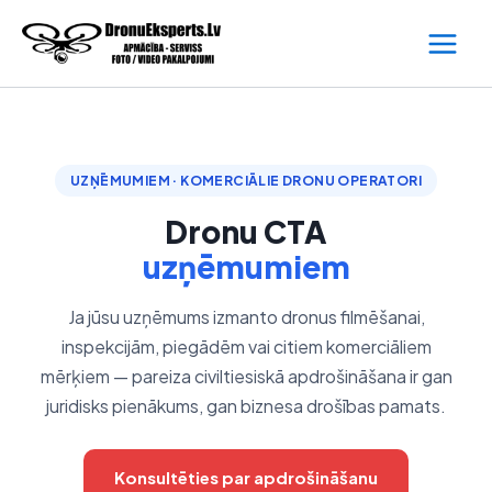
Skip
to
content
UZŅĒMUMIEM · KOMERCIĀLIE DRONU OPERATORI
Dronu CTA
uzņēmumiem
Ja jūsu uzņēmums izmanto dronus filmēšanai,
inspekcijām, piegādēm vai citiem komerciāliem
mērķiem — pareiza civiltiesiskā apdrošināšana ir gan
juridisks pienākums, gan biznesa drošības pamats.
Konsultēties par apdrošināšanu