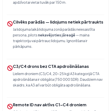
apdzīvotai vietai tuvāk par 150 m.
Cilvēks parādās — lidojums netiek pārtraukts
Ja lidojuma laikā lidojuma zonā parādās neiesaistīta
persona, pilots
nekavējoties jāreaģē
— maina
trajektoriju vai pārtrauc lidojumu. Ignorēšana ir
pārkāpums.
C3/C4 drons bez CTA apdrošināšanas
Lieliem droniem (C3/C4, 20–25 kg) A3 kategorijā CTA
apdrošināšana ir obligāta (750 000 SDR). Daudziem nav
skaidrs, ka A3 arī var būt obligāta apdrošināšana.
Remote ID nav aktīvs C1–C4 droniem