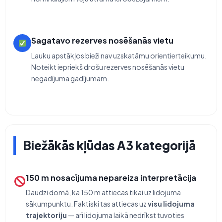
Sagatavo rezerves nosēšanās vietu
Lauku apstākļos bieži nav uzskatāmu orientierteikumu.
Noteikt iepriekš drošu rezerves nosēšanās vietu
negadījuma gadījumam.
Biežākās kļūdas A3 kategorijā
150 m nosacījuma nepareiza interpretācija
Daudzi domā, ka 150 m attiecas tikai uz lidojuma
sākumpunktu. Faktiski tas attiecas uz
visu lidojuma
trajektoriju
— arī lidojuma laikā nedrīkst tuvoties