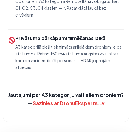
C0 droniem A3 kategorijā Remote ID nav obligāts. Bet
C1, C2, C3, C4 klasēm — ir. Pat atklātā laukā bez
cilvēkiem.
Privātuma pārkāpumi filmēšanas laikā
A3 kategorijā bieži tiek filmēts ar lielākiem droniem lielos
attālumos. Pat no 150 m+ attāluma augstas kvalitātes
kamera var identificēt personas — VDAR joprojām
attiecas.
Jautājumi par A3 kategoriju vai lieliem droniem?
—
Sazinies ar DronuEksperts.Lv