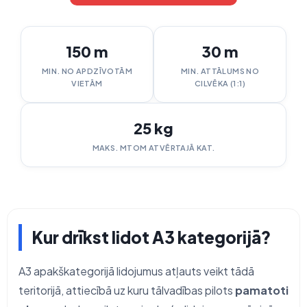
150 m
30 m
MIN. NO APDZĪVOTĀM
MIN. ATTĀLUMS NO
VIETĀM
CILVĒKA (1:1)
25 kg
MAKS. MTOM ATVĒRTAJĀ KAT.
Kur drīkst lidot A3 kategorijā?
A3 apakškategorijā lidojumus atļauts veikt tādā
teritorijā, attiecībā uz kuru tālvadības pilots
pamatoti