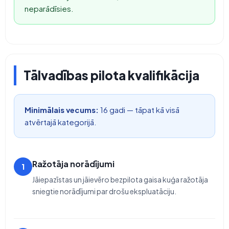
neparādīsies.
Tālvadības pilota kvalifikācija
Minimālais vecums:
16 gadi — tāpat kā visā
atvērtajā kategorijā.
Ražotāja norādījumi
1
Jāiepazīstas un jāievēro bezpilota gaisa kuģa ražotāja
sniegtie norādījumi par drošu ekspluatāciju.