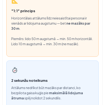
"1:1" princips
Horizontālais attālums līdz neiesaistītai personai ir
vienāds ar lidojuma augstumu — bet
ne mazāks par
30 m
.
Piemērs: lido 50 m augstumā → min. 50 m horizontāli.
Lido 10 m augstumā → min. 30 m (ne mazāk).
2 sekunžu noteikums
Attālums nedrīkst būt mazāks par distanci, ko
bezpilota gaisa kuģis pie
maksimālā lidojuma
ātruma
spēj nolidot 2 sekundēs.