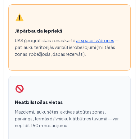
Jāpārbauda iepriekš
UAS ģeogrāfiskās zonas kartē
airspace.lv/drones
—
pat lauku teritorijās var būt ierobežojumi (militārās
zonas, robežjosla, dabas rezervāti).
Neatbilstošas vietas
Mazciemi, lauku sētas, aktīvas atpūtas zonas,
parkings, fermās dzīvnieku klātbūtnes tuvumā — var
nepildīt 150 m nosacījumu.