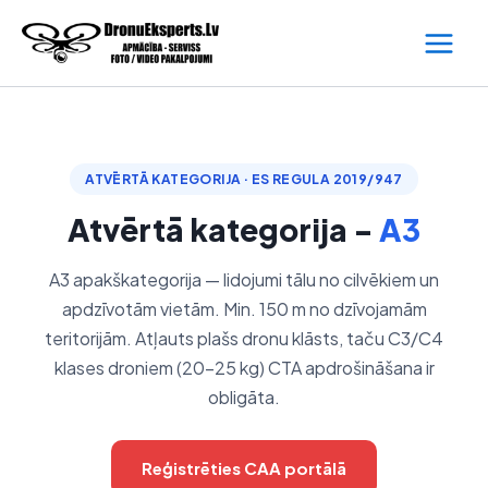
Skip
to
content
ATVĒRTĀ KATEGORIJA · ES REGULA 2019/947
Atvērtā kategorija -
A3
A3 apakškategorija — lidojumi tālu no cilvēkiem un
apdzīvotām vietām. Min. 150 m no dzīvojamām
teritorijām. Atļauts plašs dronu klāsts, taču C3/C4
klases droniem (20–25 kg) CTA apdrošināšana ir
obligāta.
Reģistrēties CAA portālā