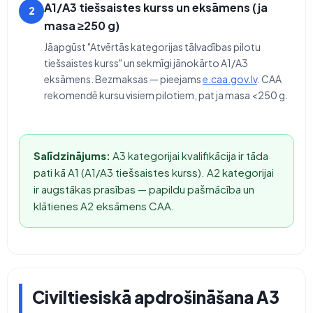
A1/A3 tiešsaistes kurss un eksāmens (ja
2
masa ≥250 g)
Jāapgūst "Atvērtās kategorijas tālvadības pilotu
tiešsaistes kurss" un sekmīgi jānokārto A1/A3
eksāmens. Bezmaksas — pieejams
e.caa.gov.lv
. CAA
rekomendē kursu visiem pilotiem, pat ja masa <250 g.
Salīdzinājums:
A3 kategorijai kvalifikācija ir tāda
pati kā A1 (A1/A3 tiešsaistes kurss). A2 kategorijai
ir augstākas prasības — papildu pašmācība un
klātienes A2 eksāmens CAA.
Civiltiesiskā apdrošināšana A3