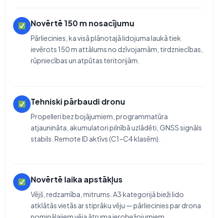
Novērtē 150 m nosacījumu
Pārliecinies, ka visā plānotajā lidojuma laukā tiek
ievērots 150 m attālums no dzīvojamām, tirdzniecības,
rūpniecības un atpūtas teritorijām.
Tehniski pārbaudi dronu
Propelleri bez bojājumiem, programmatūra
atjaunināta, akumulatori pilnībā uzlādēti, GNSS signāls
stabils. Remote ID aktīvs (C1–C4 klasēm).
Novērtē laika apstākļus
Vējš, redzamība, mitrums. A3 kategorijā bieži lido
atklātās vietās ar stiprāku vēju — pārliecinies par drona
nominālajiem vēja ātruma ierobežojumiem.