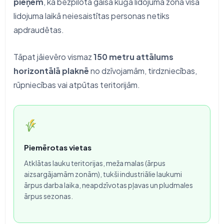
pieņem
, ka bezpilota gaisa kuģa lidojuma zonā visā
lidojuma laikā neiesaistītas personas netiks
apdraudētas.
Tāpat jāievēro vismaz
150 metru attālums
horizontālā plaknē
no dzīvojamām, tirdzniecības,
rūpniecības vai atpūtas teritorijām.
Piemērotas vietas
Atklātas lauku teritorijas, meža malas (ārpus
aizsargājamām zonām), tukši industriālie laukumi
ārpus darba laika, neapdzīvotas pļavas un pludmales
ārpus sezonas.