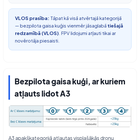
VLOS prasība:
Tāpat kā visā atvērtajā kategorijā
— bezpilota gaisa kuģis vienmēr jāsaglabā
tiešajā
redzamībā (VLOS)
. FPV lidojumi atļauti tikai ar
novērotāja piesaisti.
Bezpilota gaisa kuģi, ar kuriem
atļauts lidot A3
A3 apakškategorijā atļautas visplašākās dronu