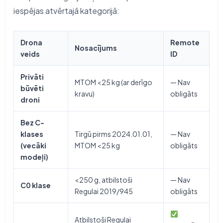
iespējas atvērtajā kategorijā:
Drona
Remote
Nosacījums
veids
ID
Privāti
MTOM <25 kg (ar derīgo
— Nav
būvēti
kravu)
obligāts
droni
Bez C-
klases
Tirgū pirms 2024.01.01,
— Nav
(vecāki
MTOM <25 kg
obligāts
modeļi)
<250 g, atbilstoši
— Nav
C0 klase
Regulai 2019/945
obligāts
Atbilstoši Regulai