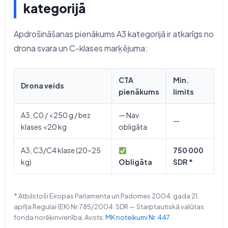
kategorijā
Apdrošināšanas pienākums A3 kategorijā ir atkarīgs no
drona svara un C-klases marķējuma:
CTA
Min.
Drona veids
pienākums
limits
A3, C0 / <250 g / bez
— Nav
—
klases <20 kg
obligāta
A3, C3/C4 klase (20–25
750 000
kg)
Obligāta
SDR *
* Atbilstoši Eiropas Parlamenta un Padomes 2004. gada 21.
aprīļa Regulai (EK) Nr. 785/2004. SDR — Starptautiskā valūtas
fonda norēķinvienība. Avots:
MK noteikumi Nr. 447
.