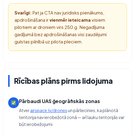
Svarīgi:
Pat ja CTA nav juridisks pienākums,
apdrošināšana ir
vienmēr ieteicama
visiem
pilotiem ar droniem virs 250 g. Negadījuma
gadījumā bez apdrošināšanas visi zaudējumi
gulstas pilnībā uz pilota pleciem.
Rīcības plāns pirms lidojuma
Pārbaudi UAS ģeogrāfiskās zonas
Atver
airspace.lv/drones
un pārliecinies, ka plānotā
teritorija nav ierobežotā zonā — arī lauku teritorijās var
būt ierobežojumi.