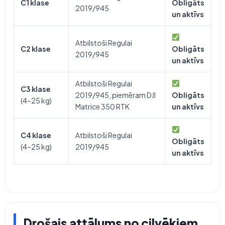
C1 klase
Obligāts
2019/945
un aktīvs
Atbilstoši Regulai
C2 klase
Obligāts
2019/945
un aktīvs
Atbilstoši Regulai
C3 klase
2019/945, piemēram DJI
Obligāts
(4–25 kg)
Matrice 350 RTK
un aktīvs
C4 klase
Atbilstoši Regulai
Obligāts
(4–25 kg)
2019/945
un aktīvs
Drošais attālums no cilvēkiem