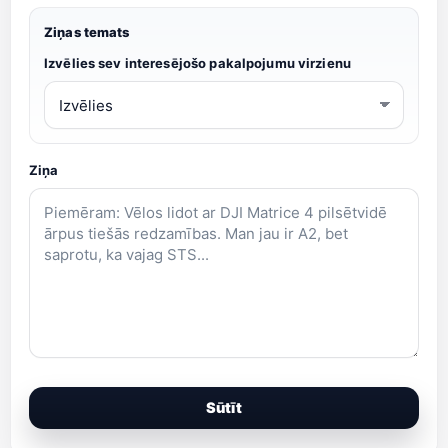
Ziņas temats
Izvēlies sev interesējošo pakalpojumu virzienu
Ziņa
Sūtīt