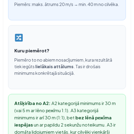
Piemērs: maks. ātrums 20 m/s → min. 40 m no cilvēka.
Kuru piemērot?
Piemēro to no abiem nosacījumiem, kura rezultātā
tiek iegūts
lielākais attālums
. Tas ir drošais
minimums konkrētajā situācijā.
Atšķirība no A2:
A2 kategorijā minimums ir 30 m
(vai 5 m ar lēno режīmu 1:1). A3 kategorijā
minimums ir arī 30 m (1:1), bet
bez lēnā режīma
iespējas
un ar papildu 2 sekunžu noteikumu. A3 ir
domāta lidojumiem vietās, kur cilvēki vienkārši